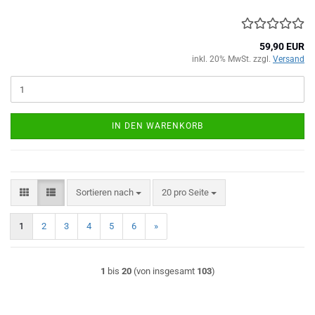
59,90 EUR
inkl. 20% MwSt. zzgl.
Versand
IN DEN WARENKORB
Sortieren nach
pro Seite
Sortieren nach
20 pro Seite
1
2
3
4
5
6
»
1
bis
20
(von insgesamt
103
)