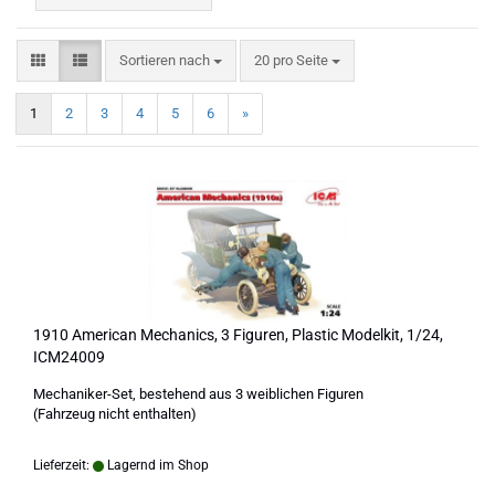
Sortieren nach
pro Seite
Sortieren nach
20 pro Seite
1
2
3
4
5
6
»
1910 American Mechanics, 3 Figuren, Plastic Modelkit, 1/24,
ICM24009
Mechaniker-Set, bestehend aus 3 weiblichen Figuren
(Fahrzeug nicht enthalten)
Lieferzeit:
Lagernd im Shop