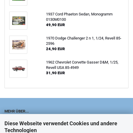
1937 Cord Phaeton Sedan, Monogramm
0130M0100
49,90 EUR
1970 Dodge Challenger 2 n 1, 1/24, Revell 85-
2596
24,90 EUR
1962 Chevrolet Corvette Gasser D&M, 1/25,
Revell USA 85-4949
31,90 EUR
MEHR ÜBER...
Impressum
Diese Webseite verwendet Cookies und andere
Technologien
Kontakt