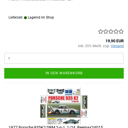
Lieferzeit:
Lagernd im Shop
19,90 EUR
inkl. 20% MwSt. zzgl.
Versand
IN DEN WARENKORB
1977 Porsche 935K2 DRM 2-n-1, 1/24, Beemax24015