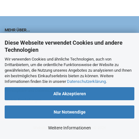
MEHR ÜBER...
Impressum
Diese Webseite verwendet Cookies und andere
Technologien
Kontakt
Wir verwenden Cookies und ähnliche Technologien, auch von
Versand- & Zahlungsbedingungen
Drittanbietern, um die ordentliche Funktionsweise der Website zu
Widerrufsrecht & Widerrufsformular
gewährleisten, die Nutzung unseres Angebotes zu analysieren und Ihnen
ein bestmögliches Einkaufserlebnis bieten zu können. Weitere
AGB
Informationen finden Sie in unserer
Datenschutzerklärung
.
Privatsphäre und Datenschutz
Alle Akzeptieren
Cookie Einstellungen
Nur Notwendige
Webshop erstellen
Weitere Informationen
mit Gambio.de © 2026