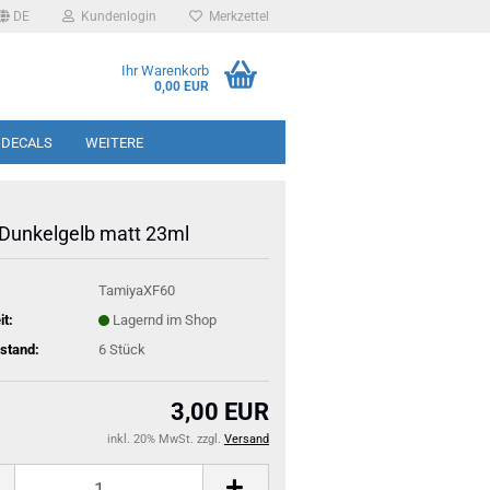
DE
Kundenlogin
Merkzettel
Ihr Warenkorb
0,00 EUR
 DECALS
WEITERE
Dunkelgelb matt 23ml
TamiyaXF60
it:
Lagernd im Shop
stand:
6
Stück
3,00 EUR
inkl. 20% MwSt. zzgl.
Versand