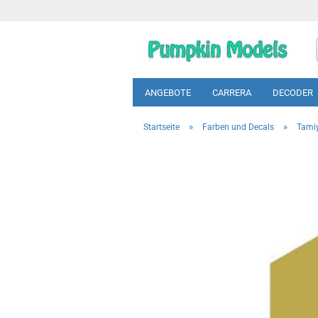
ANGEBOTE
CARRERA
DECODER
»
»
Startseite
Farben und Decals
Tamiy