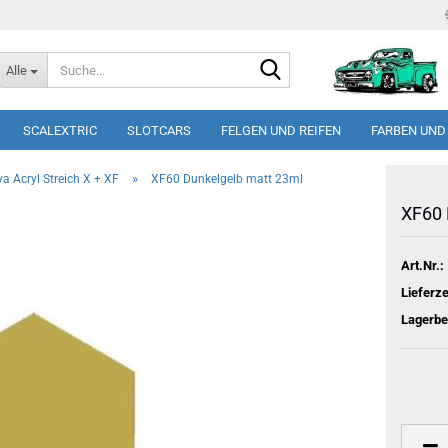
Suche...
Alle
SCALEXTRIC
SLOTCARS
FELGEN UND REIFEN
FARBEN UND
»
a Acryl Streich X + XF
XF60 Dunkelgelb matt 23ml
XF60 
Art.Nr.:
Lieferze
Lagerbe