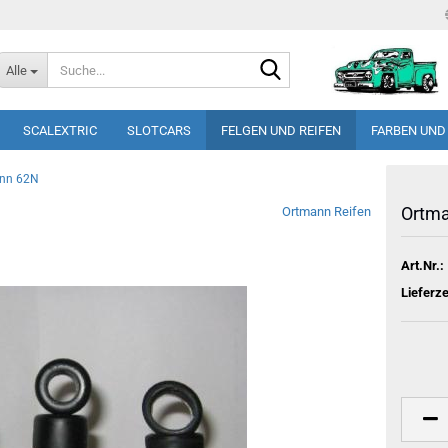
Suche...
Alle
SCALEXTRIC
SLOTCARS
FELGEN UND REIFEN
FARBEN UND
nn 62N
Ortm
Ortmann Reifen
Art.Nr.:
Lieferze