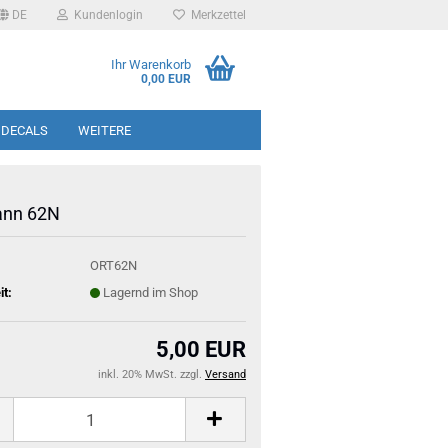
DE
Kundenlogin
Merkzettel
Ihr Warenkorb
0,00 EUR
 DECALS
WEITERE
ann 62N
ORT62N
it:
Lagernd im Shop
5,00 EUR
inkl. 20% MwSt. zzgl.
Versand