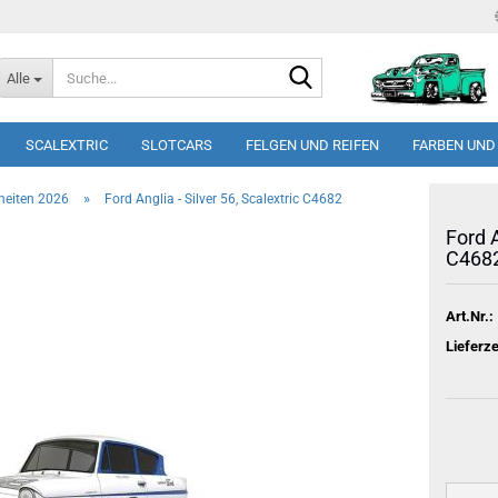
Suche...
Alle
SCALEXTRIC
SLOTCARS
FELGEN UND REIFEN
FARBEN UND
»
heiten 2026
Ford Anglia - Silver 56, Scalextric C4682
Ford A
C468
Art.Nr.:
Lieferze