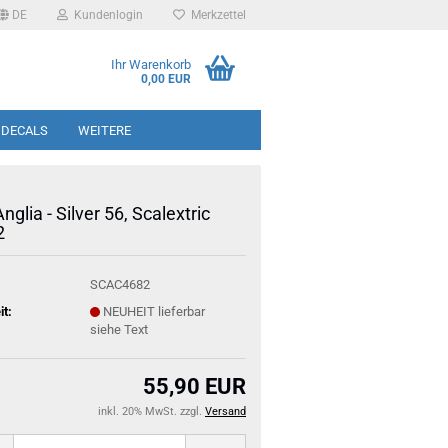
DE
Kundenlogin
Merkzettel
Ihr Warenkorb
0,00 EUR
 DECALS
WEITERE
nglia - Silver 56, Scalextric
2
SCAC4682
it:
NEUHEIT lieferbar
siehe Text
55,90 EUR
inkl. 20% MwSt. zzgl.
Versand